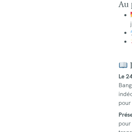
Au 
L
Le 24
Bangl
indéc
pour 
Prés
pour 