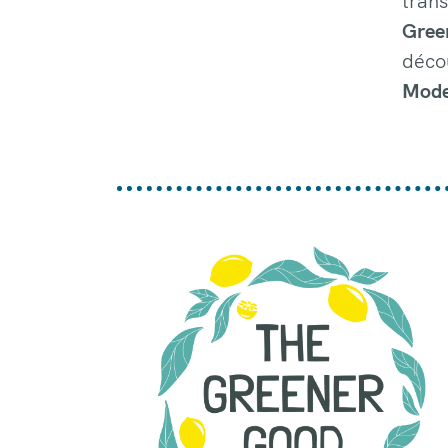
trans
Gree
déco
Mode