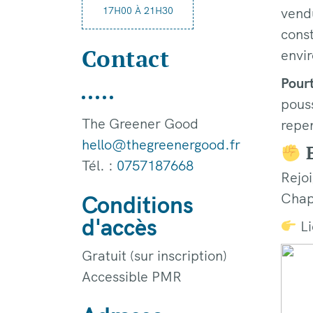
17H00 À 21H30
vendu
const
Contact
envi
Pourt
pouss
The Greener Good
repen
hello@thegreenergood.fr
E
Tél. :
0757187668
Rejo
Chape
Conditions
d'accès
Li
Gratuit (sur inscription)
Accessible PMR