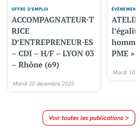
OFFRE D'EMPLOI
ÉVÉNEMENT
ACCOMPAGNATEUR·T
ATELIER
RICE
l’égali
D’ENTREPRENEUR·ES
hommes
– CDI – H/F – LYON 03
PME »
– Rhône (69)
Mardi 10 j
Mardi 30 décembre 2025
Voir toutes les publications
>